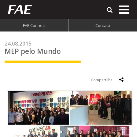
most
o
men
FAE Connect
Contato
do
site
24.08.2015
MEP pelo Mundo
Compartilhe: