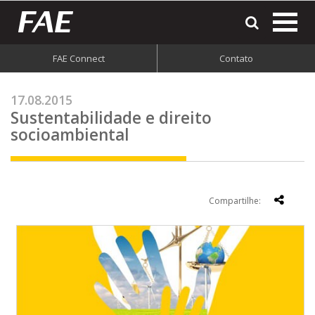
most
o
men
FAE Connect
Contato
do
site
17.08.2015
Sustentabilidade e direito
socioambiental
Compartilhe: