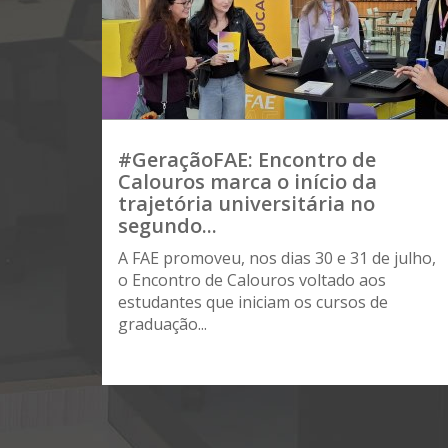
#GeraçãoFAE: Encontro de
Calouros marca o início da
trajetória universitária no
segundo...
A FAE promoveu, nos dias 30 e 31 de julho,
o Encontro de Calouros voltado aos
estudantes que iniciam os cursos de
graduação...