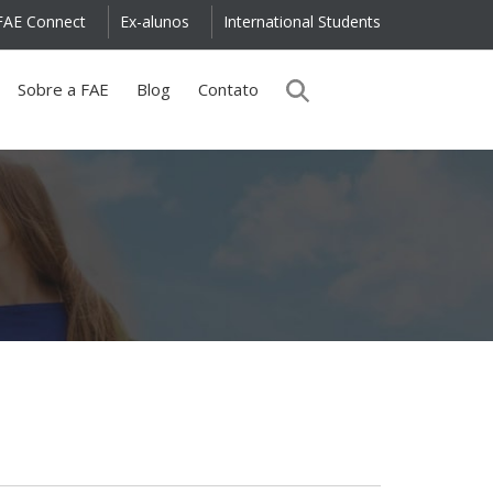
FAE Connect
Ex-alunos
International Students
Sobre a FAE
Blog
Contato