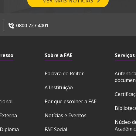
VER MAIS NOTÍCIAS
0800 727 4001
gresso
Sobre a FAE
Serviços
Palavra do Reitor
Autentic
documen
A Instituição
Certifica
cional
Por que escolher a FAE
Bibliotec
Externa
Notícias e Eventos
Núcleo d
Acadêmic
 Diploma
FAE Social