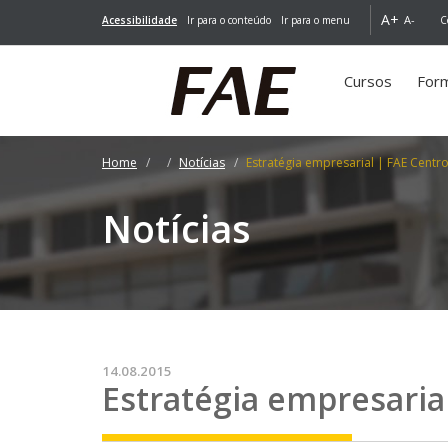
A+
A-
Acessibilidade
Ir para o conteúdo
Ir para o menu
C
Cursos
For
Home
Notícias
Estratégia empresarial | FAE Centro
Notícias
14.08.2015
Estratégia empresaria