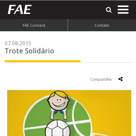
most
o
men
FAE Connect
Contato
do
site
07.08.2015
Trote Solidário
Compartilhe: