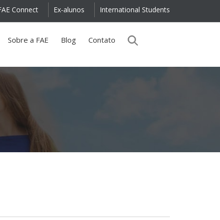
FAE Connect
Ex-alunos
International Students
Sobre a FAE
Blog
Contato