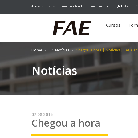
A+
A-
Acessibilidade
Ir para o conteúdo
Ir para o menu
C
Cursos
For
Home
Notícias
Chegou a hora | Notícias | FAE Cent
Notícias
07.08.2015
Chegou a hora