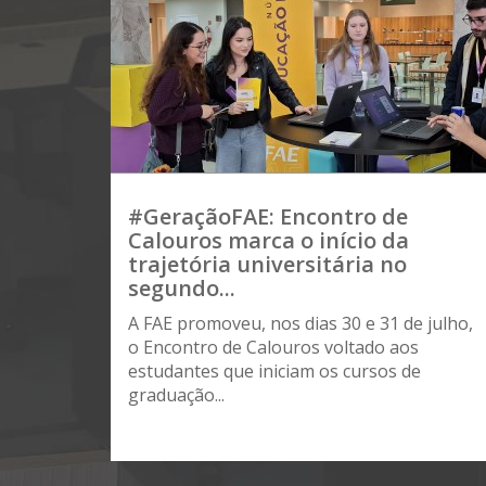
#GeraçãoFAE: Encontro de
Calouros marca o início da
trajetória universitária no
segundo...
A FAE promoveu, nos dias 30 e 31 de julho,
o Encontro de Calouros voltado aos
estudantes que iniciam os cursos de
graduação...