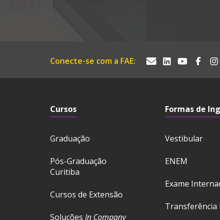
Conecte-se com a FAE:
Cursos
Formas de In
Graduação
Vestibular
Pós-Graduação
ENEM
Curitiba
Exame Interna
Cursos de Extensão
Transferência 
Soluções
In Company