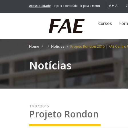
A+
A-
Acessibilidade
Ir para o conteúdo
Ir para o menu
C
Cursos
For
Home
Notícias
Projeto Rondon 2015 | FAE Centro U
Notícias
14.07.2015
Projeto Rondon