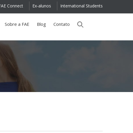
FAE Connect
Ex-alunos
International Students
Sobre a FAE
Blog
Contato