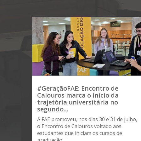
#GeraçãoFAE: Encontro de
Calouros marca o início da
trajetória universitária no
segundo...
A FAE promoveu, nos dias 30 e 31 de julho,
o Encontro de Calouros voltado aos
estudantes que iniciam os cursos de
graduação...