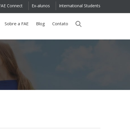
FAE Connect
Ex-alunos
International Students
Sobre a FAE
Blog
Contato