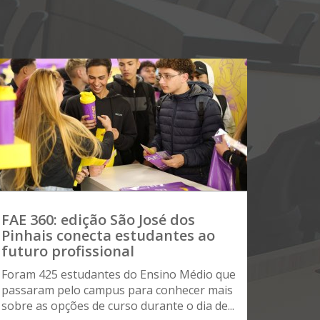
FAE 360: edição São José dos
Pinhais conecta estudantes ao
futuro profissional
Foram 425 estudantes do Ensino Médio que
passaram pelo campus para conhecer mais
sobre as opções de curso durante o dia de...