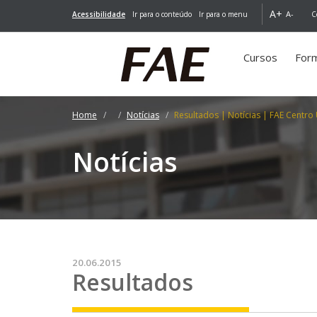
A+
A-
Acessibilidade
Ir para o conteúdo
Ir para o menu
C
Cursos
For
Home
Notícias
Resultados | Notícias | FAE Centro 
Notícias
20.06.2015
Resultados