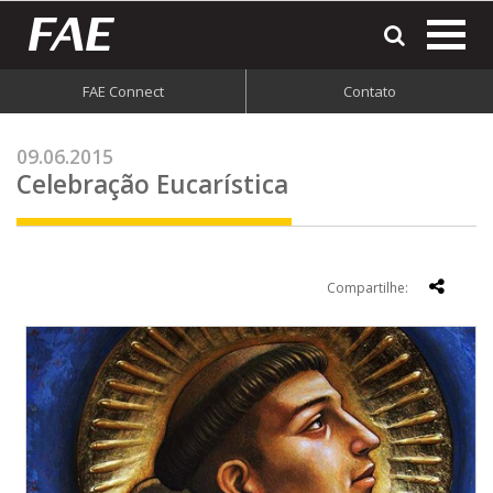
most
o
men
FAE Connect
Contato
do
site
09.06.2015
Celebração Eucarística
Compartilhe: