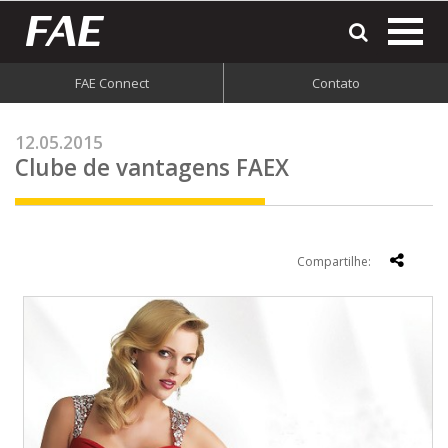
most
o
men
FAE Connect
Contato
do
site
12.05.2015
Clube de vantagens FAEX
Compartilhe: