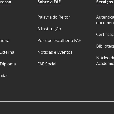
gresso
Sobre a FAE
Serviços
Palavra do Reitor
Autentic
documen
A Instituição
Certifica
cional
Por que escolher a FAE
Bibliotec
Externa
Notícias e Eventos
Núcleo d
Acadêmic
 Diploma
FAE Social
ladas