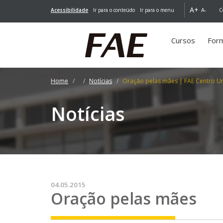
A+
A-
Acessibilidade
Ir para o conteúdo
Ir para o menu
C
Cursos
For
Home
Notícias
Oração pelas mães | FAE Centro Un
Notícias
04.05.2015
Oração pelas mães