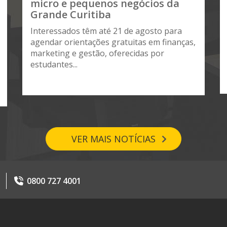
micro e pequenos negócios da
Grande Curitiba
Interessados têm até 21 de agosto para
agendar orientações gratuitas em finanças,
marketing e gestão, oferecidas por
estudantes...
VER MAIS NOTÍCIAS
0800 727 4001