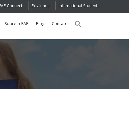
FAE Connect
Ex-alunos
International Students
Sobre a FAE
Blog
Contato