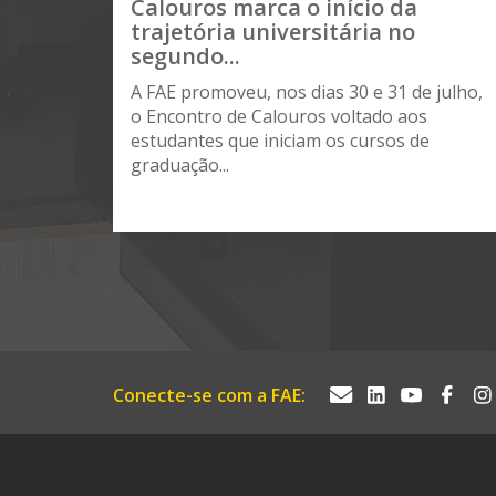
Calouros marca o início da
trajetória universitária no
segundo...
A FAE promoveu, nos dias 30 e 31 de julho,
o Encontro de Calouros voltado aos
estudantes que iniciam os cursos de
graduação...
Conecte-se com a FAE: