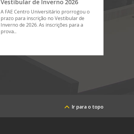
Vestibular de Inverno 2026
A FAE Centro Universitário prorrogou o
prazo para inscrição no Vestibular de
Inverno de 2026. As inscrições para a
prova...
Ir para o topo