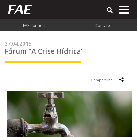
most
o
men
FAE Connect
Contato
do
site
27.04.2015
Fórum "A Crise Hídrica"
Compartilhe: