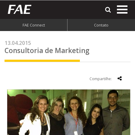
most
o
men
FAE Connect
Contato
do
site
13.04.2015
Consultoria de Marketing
Compartilhe: