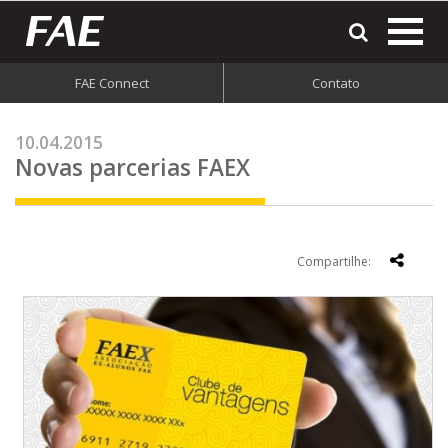
most
o
men
FAE Connect
Contato
do
site
10.04.2015
Novas parcerias FAEX
Compartilhe: