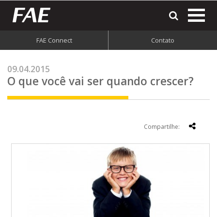
most
o
men
FAE Connect
Contato
do
site
09.04.2015
O que você vai ser quando crescer?
Compartilhe: