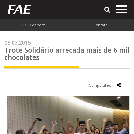
most
o
men
FAE Connect
Contato
do
site
09.03.2015
Trote Solidário arrecada mais de 6 mil
chocolates
Compartilhe: