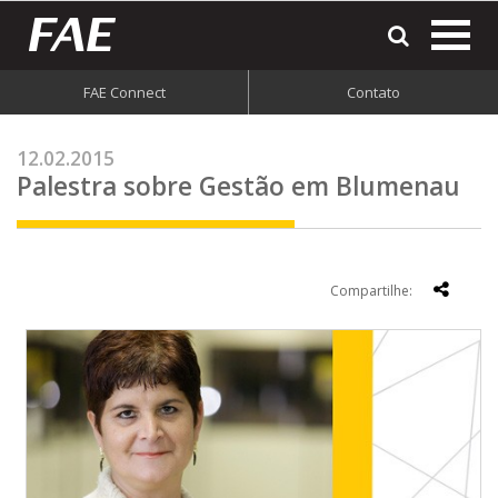
most
o
men
FAE Connect
Contato
do
site
12.02.2015
Palestra sobre Gestão em Blumenau
Compartilhe: