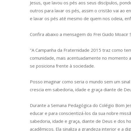
Jesus, que lavou os pés aos seus discípulos, pond
outros para lavar os pés, assim o cristão vai ao
e lavar os pés até mesmo de quem nos odeia, enf
Confira abaixo a mensagem do Frei Guido Moacir 
"A Campanha da Fraternidade 2015 traz como tema 
comunidade, mais acentuadamente no momento atua
se posiciona frente à sociedade.
Posso imaginar como seria o mundo sem um sinal v
crescia em sabedoria, idade e graça diante de D
Durante a Semana Pedagógica do Colégio Bom Jesu
educar e para conscientizá-los da sua nobre mis
sabedoria, idade e graça, diante de Deus e dos h
acadêmicos. Ela sinaliza a grandeza interior e a d