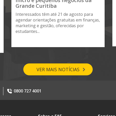
micro e pequenos negócios da
Grande Curitiba
Interessados têm até 21 de agosto para
agendar orientações gratuitas em finanças,
marketing e gestão, oferecidas por
estudantes...
VER MAIS NOTÍCIAS
0800 727 4001