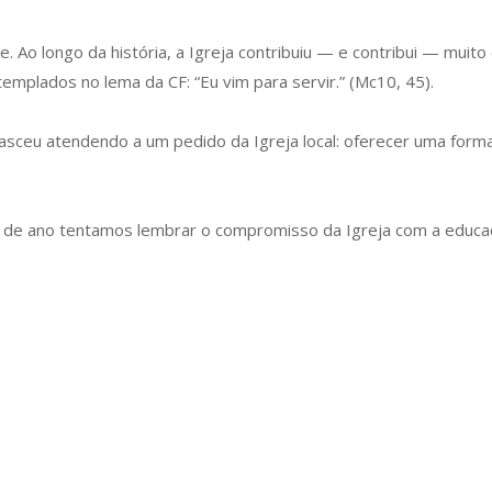
 Ao longo da história, a Igreja contribuiu — e contribui — muit
emplados no lema da CF: “Eu vim para servir.” (Mc10, 45).
sceu atendendo a um pedido da Igreja local: oferecer uma formaçã
io de ano tentamos lembrar o compromisso da Igreja com a educ