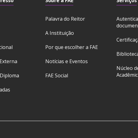
gresso
Sobre a FAE
Serviços
Palavra do Reitor
Autentic
documen
A Instituição
Certifica
cional
Por que escolher a FAE
Bibliotec
Externa
Notícias e Eventos
Núcleo d
Acadêmic
 Diploma
FAE Social
ladas