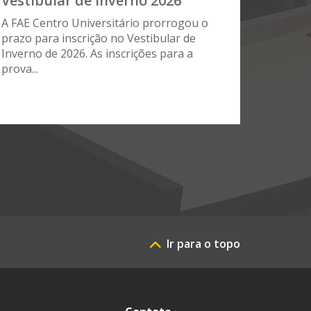
Vestibular de Inverno 2026
A FAE Centro Universitário prorrogou o
prazo para inscrição no Vestibular de
Inverno de 2026. As inscrições para a
prova...
Ir para o topo