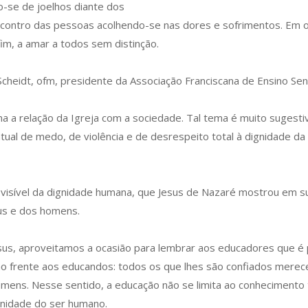
o-se de joelhos diante dos
 encontro das pessoas acolhendo-se nas dores e sofrimentos. Em o
im, a amar a todos sem distinção.
Scheidt, ofm, presidente da Associação Franciscana de Ensino S
a relação da Igreja com a sociedade. Tal tema é muito sugestivo
l de medo, de violência e de desrespeito total à dignidade da 
isível da dignidade humana, que Jesus de Nazaré mostrou em sua 
eus e dos homens.
s, aproveitamos a ocasião para lembrar aos educadores que é p
são frente aos educandos: todos os que lhes são confiados mere
omens. Nesse sentido, a educação não se limita ao conhecimento
ignidade do ser humano.