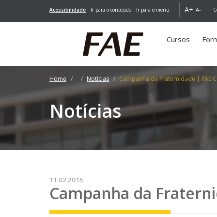
A+
A-
Acessibilidade
Ir para o conteúdo
Ir para o menu
C
Cursos
For
Home
Notícias
Campanha da Fraternidade | FAE Ce
Notícias
11.02.2015
Campanha da Fratern