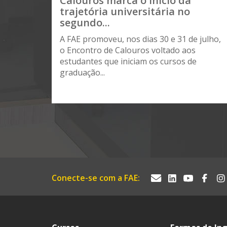
Calouros marca o início da
trajetória universitária no
segundo...
A FAE promoveu, nos dias 30 e 31 de julho,
o Encontro de Calouros voltado aos
estudantes que iniciam os cursos de
graduação...
Conecte-se com a FAE: