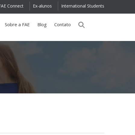
FAE Connect
Ex-alunos
International Students
Sobre a FAE
Blog
Contato