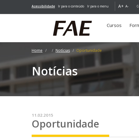
A+
A-
Acessibilidade
Ir para o conteúdo
Ir para o menu
C
Cursos
For
Home
Notícias
Oportunidade
Notícias
11.02.2015
Oportunidade