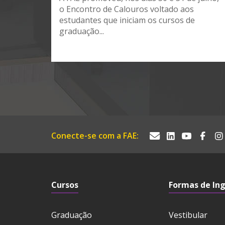
o Encontro de Calouros voltado aos
estudantes que iniciam os cursos de
graduação...
Conecte-se com a FAE:
Cursos
Formas de In
Graduação
Vestibular