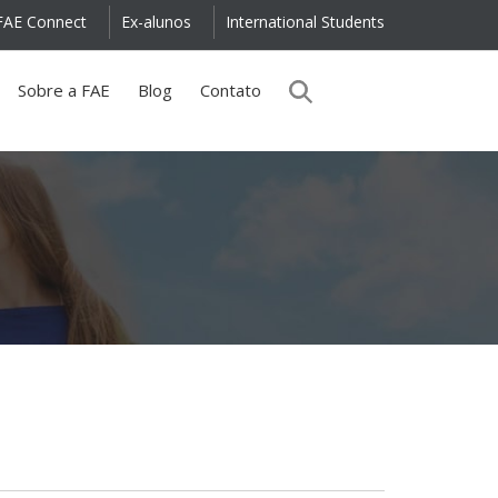
FAE Connect
Ex-alunos
International Students
Sobre a FAE
Blog
Contato