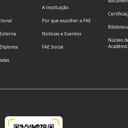
documen
A Instituição
Certifica
cional
Por que escolher a FAE
Bibliotec
Externa
Notícias e Eventos
Núcleo d
Acadêmic
 Diploma
FAE Social
ladas