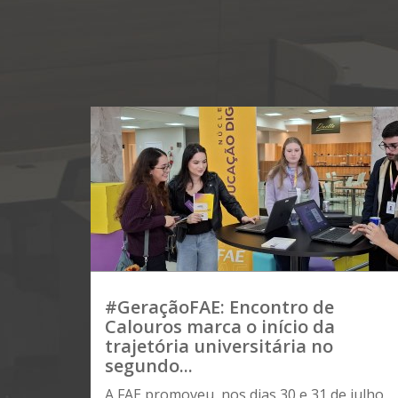
#GeraçãoFAE: Encontro de
Calouros marca o início da
trajetória universitária no
segundo...
A FAE promoveu, nos dias 30 e 31 de julho,