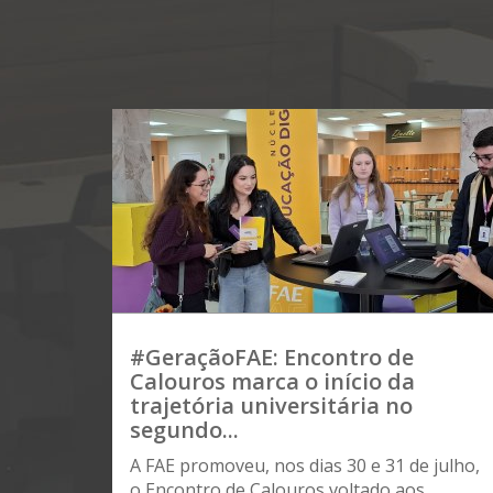
#GeraçãoFAE: Encontro de
Calouros marca o início da
trajetória universitária no
segundo...
A FAE promoveu, nos dias 30 e 31 de julho,
o Encontro de Calouros voltado aos