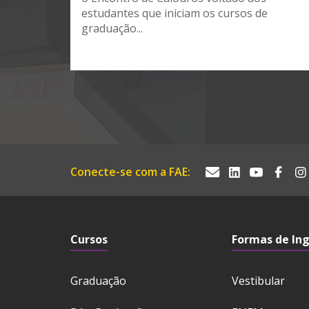
estudantes que iniciam os cursos de
graduação...
Conecte-se com a FAE:
Cursos
Formas de In
Graduação
Vestibular