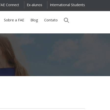
FAE Connect
Ex-alunos
International Students
Sobre a FAE
Blog
Contato