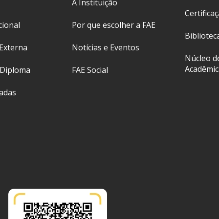
A Instituição
Certifica
cional
Por que escolher a FAE
Bibliotec
Externa
Notícias e Eventos
Núcleo d
Acadêmic
 Diploma
FAE Social
ladas