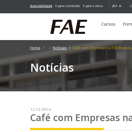
A+
A-
Acessibilidade
Ir para o conteúdo
Ir para o menu
C
Cursos
For
Home
Notícias
Café com Empresas na FAE Blumen
Notícias
12.12.2014
Café com Empresas n