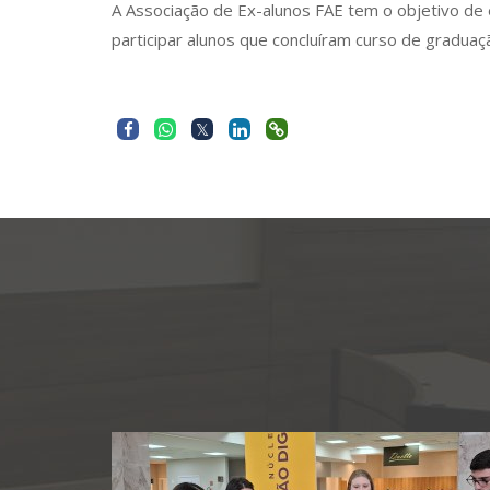
A Associação de Ex-alunos FAE tem o objetivo de
participar alunos que concluíram curso de gradua