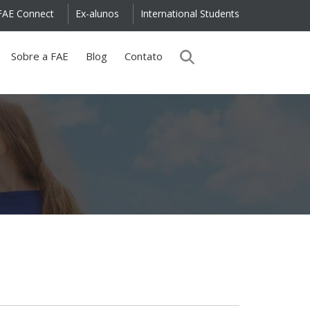
FAE Connect
Ex-alunos
International Students
Sobre a FAE
Blog
Contato