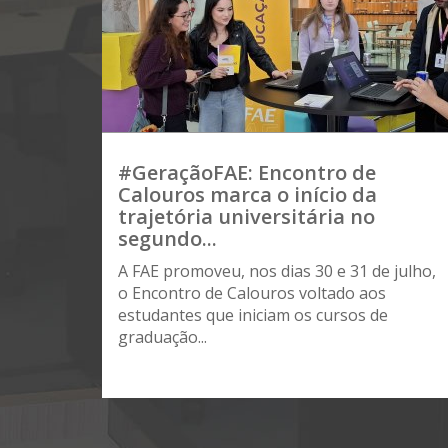
#GeraçãoFAE: Encontro de
Calouros marca o início da
trajetória universitária no
segundo...
A FAE promoveu, nos dias 30 e 31 de julho,
o Encontro de Calouros voltado aos
estudantes que iniciam os cursos de
graduação...