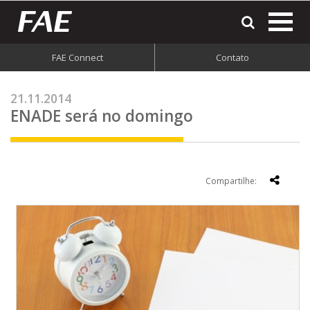
most
o
men
FAE Connect
Contato
do
site
21.11.2014
ENADE será no domingo
Compartilhe: