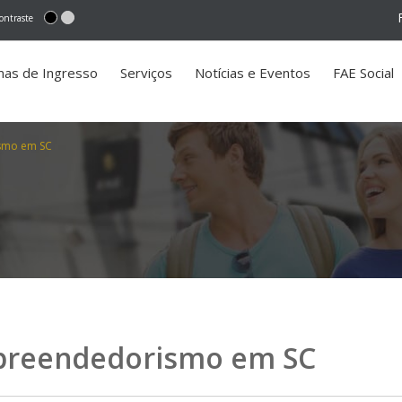
ontraste
mas de Ingresso
Serviços
Notícias e Eventos
FAE Social
smo em SC
preendedorismo em SC