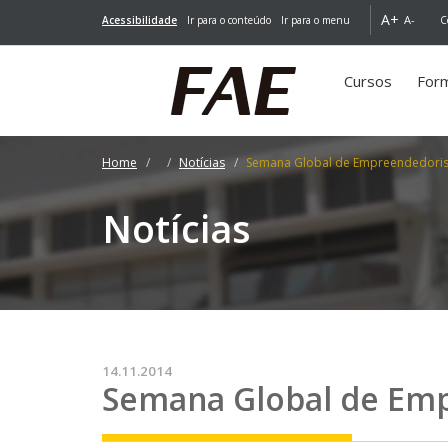
A+
A-
Acessibilidade
Ir para o conteúdo
Ir para o menu
C
Cursos
For
Home
Notícias
Semana Global de Empreendedori
Notícias
14.11.2014
Semana Global de Em