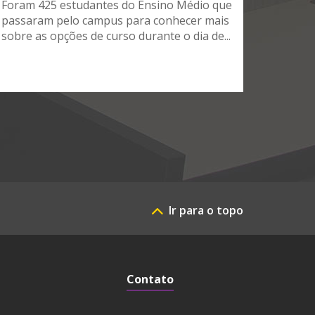
Foram 425 estudantes do Ensino Médio que
passaram pelo campus para conhecer mais
sobre as opções de curso durante o dia de...
Ir para o topo
Contato