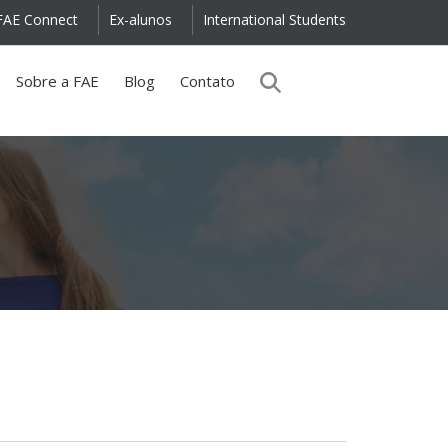
FAE Connect
Ex-alunos
International Students
Sobre a FAE
Blog
Contato