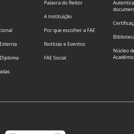
Palavra do Reitor
Autentic
documen
A Instituição
Certifica
cional
Por que escolher a FAE
Bibliotec
Externa
Notícias e Eventos
Núcleo d
Acadêmic
 Diploma
FAE Social
ladas