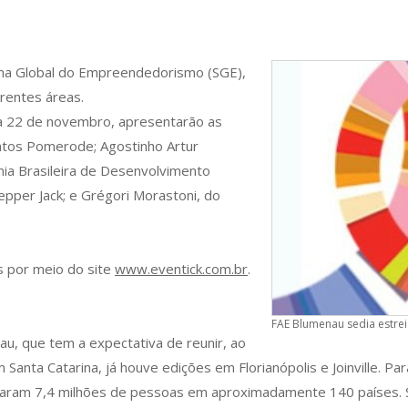
na Global do Empreendedorismo (SGE),
rentes áreas.
 a 22 de novembro, apresentarão as
entos Pomerode; Agostinho Artur
mia Brasileira de Desenvolvimento
epper Jack; e Grégori Morastoni, do
as por meio do site
www.eventick.com.br
.
FAE Blumenau sedia estrei
u, que tem a expectativa de reunir, ao
 Santa Catarina, já houve edições em Florianópolis e Joinville. Pa
raram 7,4 milhões de pessoas em aproximadamente 140 países. Só