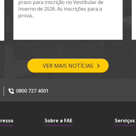
prazo para inscrição no Vestibular de
Inverno de 2026. As inscrições para a
prova...
VER MAIS NOTÍCIAS
0800 727 4001
gresso
Sobre a FAE
Serviços