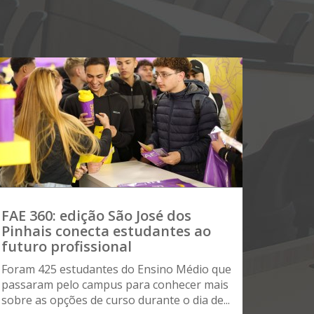
FAE 360: edição São José dos
Pinhais conecta estudantes ao
futuro profissional
Foram 425 estudantes do Ensino Médio que
passaram pelo campus para conhecer mais
sobre as opções de curso durante o dia de...