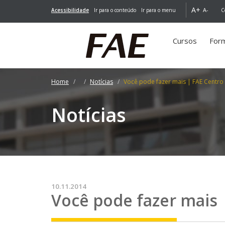
A+
A-
Acessibilidade
Ir para o conteúdo
Ir para o menu
C
Cursos
For
Home
Notícias
Você pode fazer mais | FAE Centro 
Notícias
10.11.2014
Você pode fazer mais