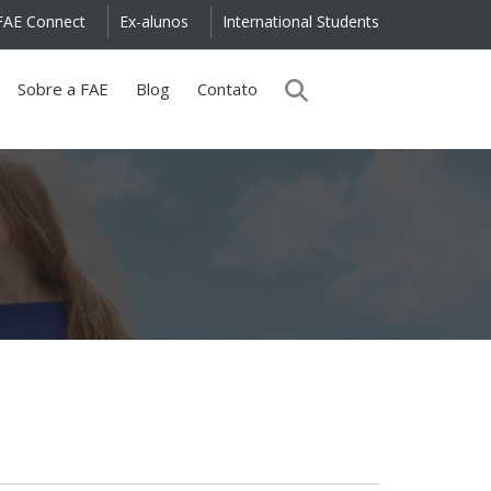
FAE Connect
Ex-alunos
International Students
Sobre a FAE
Blog
Contato