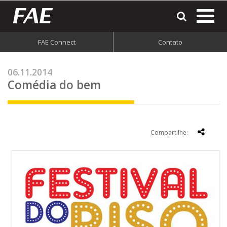
most
o
men
FAE Connect
Contato
do
site
06.11.2014
Comédia do bem
Compartilhe: