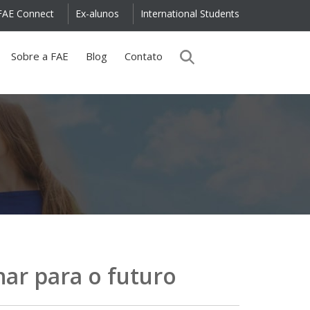
FAE Connect
Ex-alunos
International Students
Sobre a FAE
Blog
Contato
har para o futuro