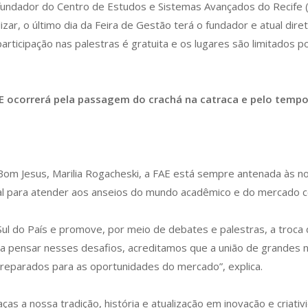
ndador do Centro de Estudos e Sistemas Avançados do Recife (C.E.
alizar, o último dia da Feira de Gestão terá o fundador e atual 
participação nas palestras é gratuita e os lugares são limitados
E ocorrerá pela passagem do crachá na catraca e pelo temp
m Jesus, Marilia Rogacheski, a FAE está sempre antenada às nov
l para atender aos anseios do mundo acadêmico e do mercado c
Sul do País e promove, por meio de debates e palestras, a troca
a pensar nesses desafios, acreditamos que a união de grandes n
reparados para as oportunidades do mercado”, explica.
ças a nossa tradição, história e atualização em inovação e criati