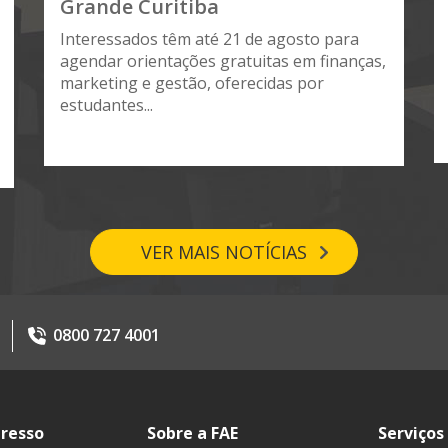
Grande Curitiba
Interessados têm até 21 de agosto para
agendar orientações gratuitas em finanças,
marketing e gestão, oferecidas por
estudantes...
VER MAIS NOTÍCIAS
0800 727 4001
gresso
Sobre a FAE
Serviços