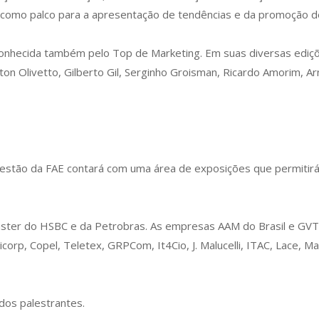
 como palco para a apresentação de tendências e da promoção de
conhecida também pelo Top de Marketing. Em suas diversas ediç
n Olivetto, Gilberto Gil, Serginho Groisman, Ricardo Amorim, Arn
Gestão da FAE contará com uma área de exposições que permitirá 
 master do HSBC e da Petrobras. As empresas AAM do Brasil e G
orp, Copel, Teletex, GRPCom, It4Cio, J. Malucelli, ITAC, Lace, M
 dos palestrantes.