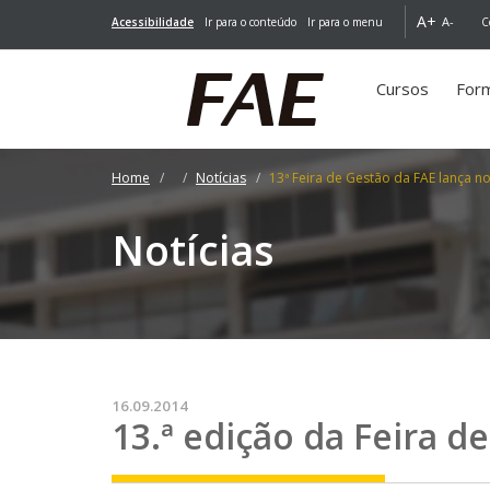
A+
A-
Acessibilidade
Ir para o conteúdo
Ir para o menu
C
Cursos
For
Home
Notícias
13ª Feira de Gestão da FAE lança n
Notícias
16.09.2014
13.ª edição da Feira d