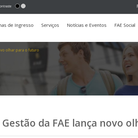
ontraste
mas de Ingresso
Serviços
Notícias e Eventos
FAE Social
ovo olhar para o futuro
e Gestão da FAE lança novo ol