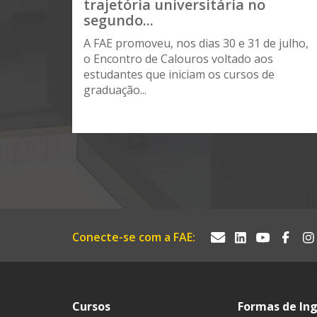
trajetória universitária no
segundo...
A FAE promoveu, nos dias 30 e 31 de julho,
o Encontro de Calouros voltado aos
estudantes que iniciam os cursos de
graduação...
Conecte-se com a FAE:
Cursos
Formas de In