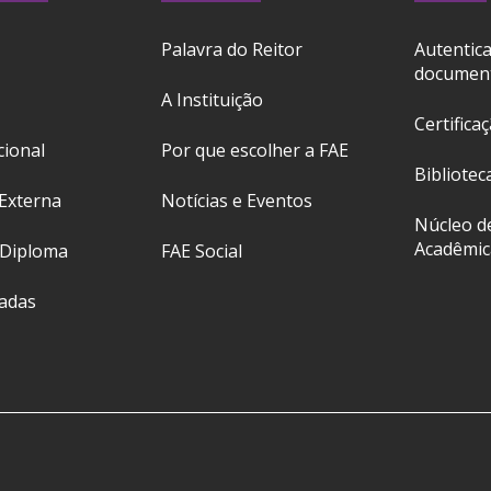
Palavra do Reitor
Autentic
documen
A Instituição
Certifica
cional
Por que escolher a FAE
Bibliotec
Externa
Notícias e Eventos
Núcleo d
Acadêmic
 Diploma
FAE Social
ladas