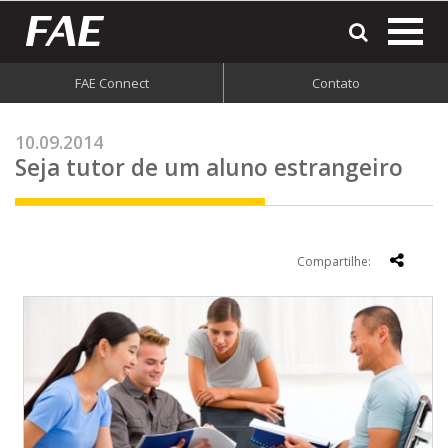
most
o
men
FAE Connect
Contato
do
site
10.09.2014
Seja tutor de um aluno estrangeiro
Compartilhe: