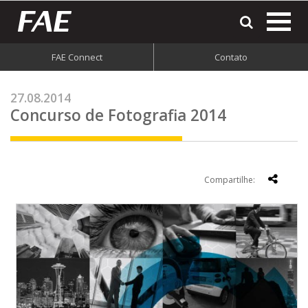
most
o
men
FAE Connect
Contato
do
site
27.08.2014
Concurso de Fotografia 2014
Compartilhe: