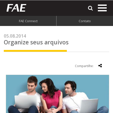
most
o
men
FAE Connect
Contato
do
site
05.08.2014
Organize seus arquivos
Compartilhe: