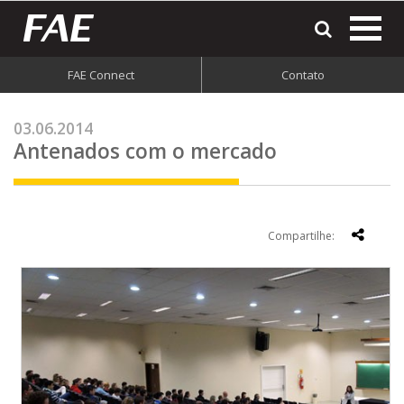
most
o
men
FAE Connect
Contato
do
site
03.06.2014
Antenados com o mercado
Compartilhe: