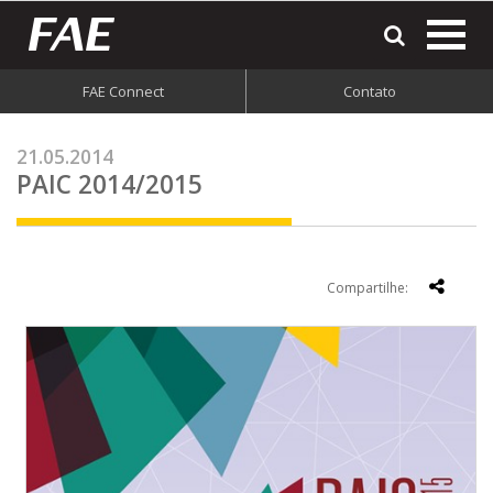
most
o
men
FAE Connect
Contato
do
site
21.05.2014
PAIC 2014/2015
Compartilhe: