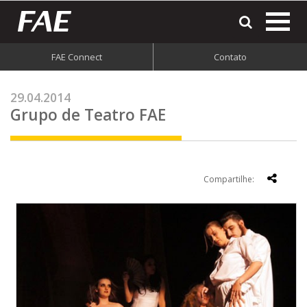
most
o
men
FAE Connect
Contato
do
site
29.04.2014
Grupo de Teatro FAE
Compartilhe: