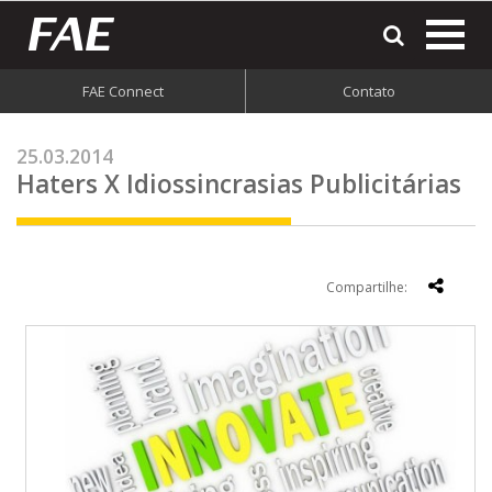
most
o
men
FAE Connect
Contato
do
site
25.03.2014
Haters X Idiossincrasias Publicitárias
Compartilhe: