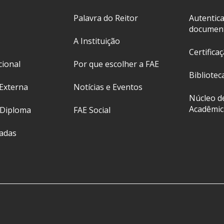
Palavra do Reitor
Autentic
documen
A Instituição
Certifica
cional
Por que escolher a FAE
Bibliotec
Externa
Notícias e Eventos
Núcleo d
Acadêmic
 Diploma
FAE Social
ladas