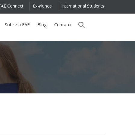
FAE Connect
Ex-alunos
International Students
Sobre a FAE
Blog
Contato