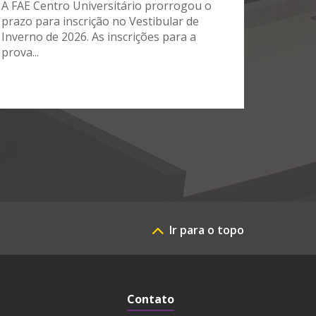
A FAE Centro Universitário prorrogou o
prazo para inscrição no Vestibular de
Inverno de 2026. As inscrições para a
prova...
Ir para o topo
Contato