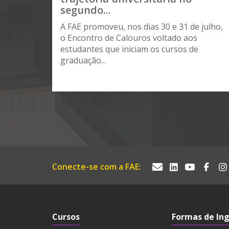
segundo...
A FAE promoveu, nos dias 30 e 31 de julho,
o Encontro de Calouros voltado aos
estudantes que iniciam os cursos de
graduação...
Conecte-se com a FAE:
Cursos
Formas de In