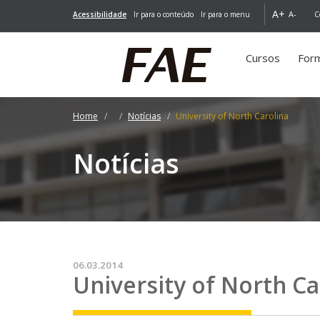
A+
A-
Acessibilidade
Ir para o conteúdo
Ir para o menu
C
Cursos
For
Home
Notícias
University of North Carolina
Notícias
06.03.2014
University of North Ca