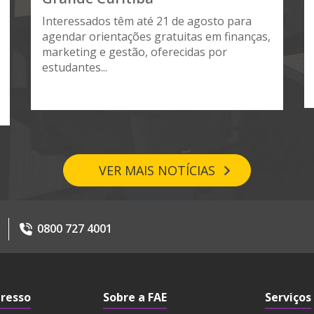
Interessados têm até 21 de agosto para
agendar orientações gratuitas em finanças,
marketing e gestão, oferecidas por
estudantes...
VER MAIS NOTÍCIAS
0800 727 4001
gresso
Sobre a FAE
Serviços