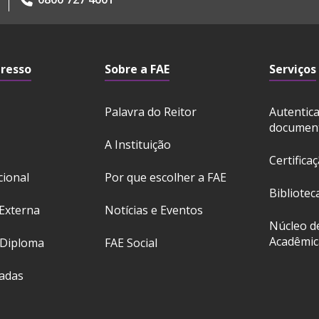
gresso
Sobre a FAE
Serviços
Palavra do Reitor
Autentic
documen
A Instituição
Certifica
cional
Por que escolher a FAE
Bibliotec
Externa
Notícias e Eventos
Núcleo d
Acadêmic
 Diploma
FAE Social
ladas