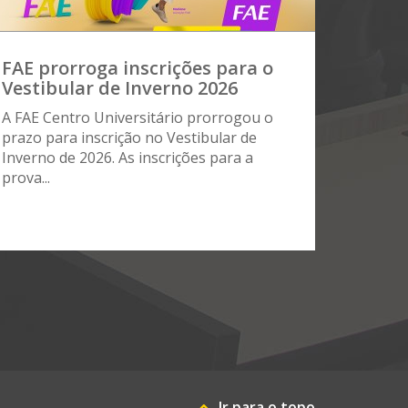
FAE prorroga inscrições para o
Vestibular de Inverno 2026
A FAE Centro Universitário prorrogou o
prazo para inscrição no Vestibular de
Inverno de 2026. As inscrições para a
prova...
Ir para o topo