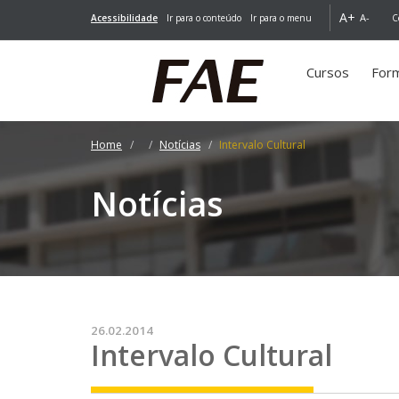
A+
A-
Acessibilidade
Ir para o conteúdo
Ir para o menu
C
Cursos
For
Home
Notícias
Intervalo Cultural
Notícias
26.02.2014
Intervalo Cultural