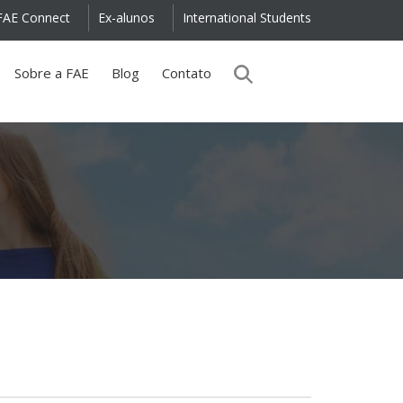
FAE Connect
Ex-alunos
International Students
Sobre a FAE
Blog
Contato