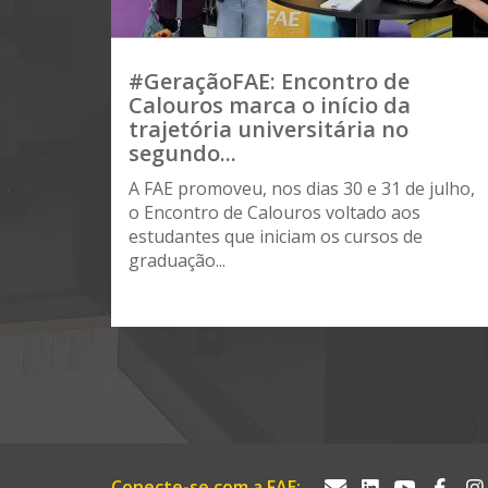
#GeraçãoFAE: Encontro de
Calouros marca o início da
trajetória universitária no
segundo...
A FAE promoveu, nos dias 30 e 31 de julho,
o Encontro de Calouros voltado aos
estudantes que iniciam os cursos de
graduação...
Conecte-se com a FAE: