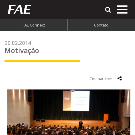
most
o
men
FAE Connect
Contato
do
site
20.02.2014
Motivação
Compartilhe: