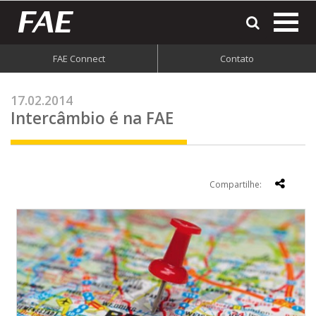
most
o
men
FAE Connect
Contato
do
site
17.02.2014
Intercâmbio é na FAE
Compartilhe: