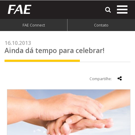
most
o
men
FAE Connect
Contato
do
site
16.10.2013
Ainda dá tempo para celebrar!
Compartilhe: