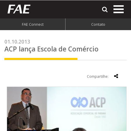
most
o
men
FAE Connect
Contato
do
site
01.10.2013
ACP lança Escola de Comércio
Compartilhe: