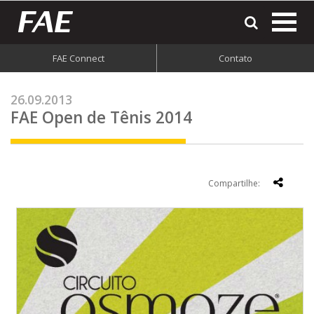
most
o
men
FAE Connect
Contato
do
site
26.09.2013
FAE Open de Tênis 2014
Compartilhe: