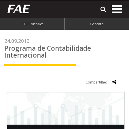
most
o
men
FAE Connect
Contato
do
site
24.09.2013
Programa de Contabilidade
Internacional
Compartilhe: