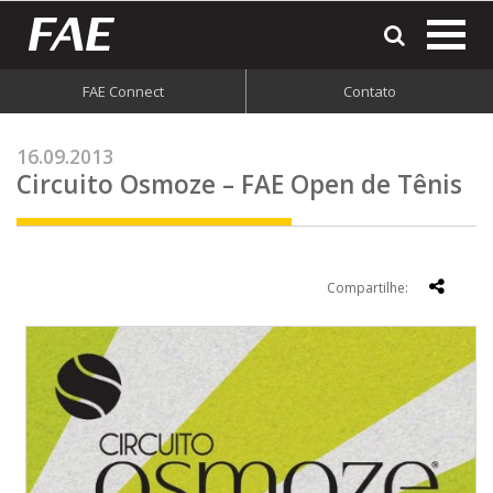
most
o
men
FAE Connect
Contato
do
site
16.09.2013
Circuito Osmoze – FAE Open de Tênis
Compartilhe: