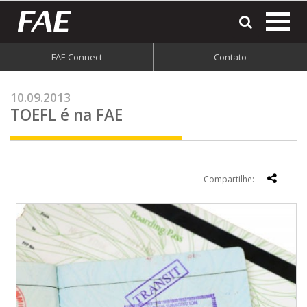
most
o
men
FAE Connect
Contato
do
site
10.09.2013
TOEFL é na FAE
Compartilhe: