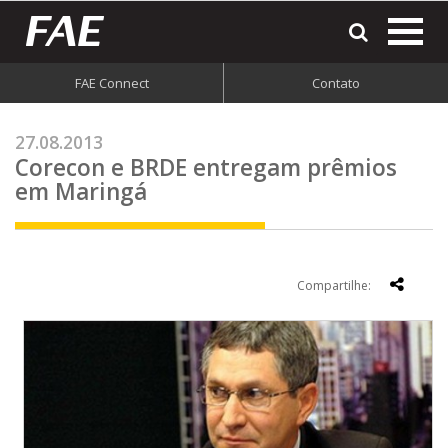
most
o
men
FAE Connect
Contato
do
site
27.08.2013
Corecon e BRDE entregam prêmios
em Maringá
Compartilhe: