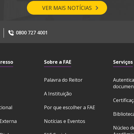
VER MAIS NOTÍCIAS
0800 727 4001
gresso
Sobre a FAE
Serviços
Palavra do Reitor
Autentic
documen
A Instituição
Certifica
cional
Por que escolher a FAE
Bibliotec
Externa
Notícias e Eventos
Núcleo d