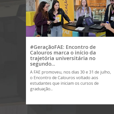
#GeraçãoFAE: Encontro de
Calouros marca o início da
trajetória universitária no
segundo...
A FAE promoveu, nos dias 30 e 31 de julho,
o Encontro de Calouros voltado aos
estudantes que iniciam os cursos de
graduação...