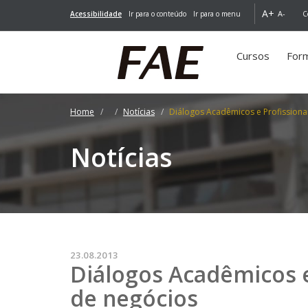
A+
A-
Acessibilidade
Ir para o conteúdo
Ir para o menu
C
Cursos
For
Home
Notícias
Diálogos Acadêmicos e Profissiona
Notícias
23.08.2013
Diálogos Acadêmicos e
de negócios