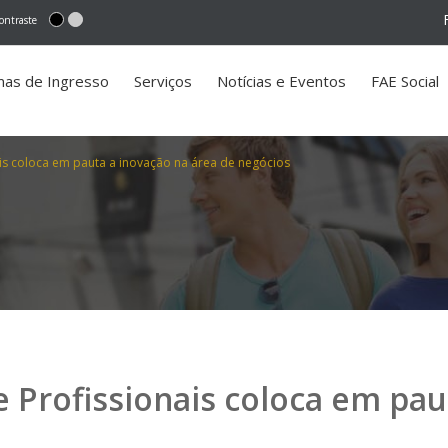
ontraste
mas de Ingresso
Serviços
Notícias e Eventos
FAE Social
is coloca em pauta a inovação na área de negócios
 Profissionais coloca em pau