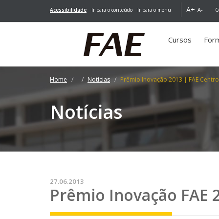
A+
A-
Acessibilidade
Ir para o conteúdo
Ir para o menu
C
Cursos
For
Home
Notícias
Prêmio Inovação 2013 | FAE Centro 
Notícias
27.06.2013
Prêmio Inovação FAE 