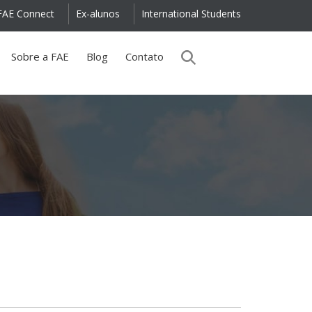
FAE Connect
Ex-alunos
International Students
Sobre a FAE
Blog
Contato