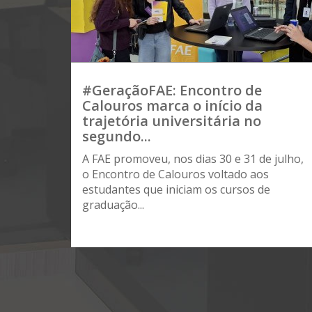
#GeraçãoFAE: Encontro de
Calouros marca o início da
trajetória universitária no
segundo...
A FAE promoveu, nos dias 30 e 31 de julho,
o Encontro de Calouros voltado aos
estudantes que iniciam os cursos de
graduação...