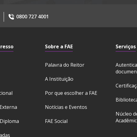
0800 727 4001
gresso
Sobre a FAE
Serviços
Palavra do Reitor
Autentic
documen
A Instituição
Certifica
cional
Por que escolher a FAE
Bibliotec
Externa
Notícias e Eventos
Núcleo d
Acadêmic
 Diploma
FAE Social
ladas