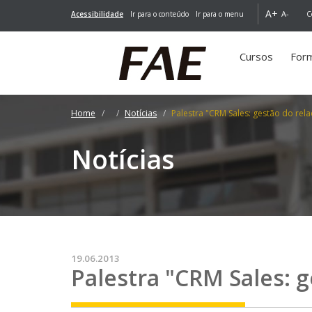
A+
A-
Acessibilidade
Ir para o conteúdo
Ir para o menu
C
Cursos
For
Home
Notícias
Palestra "CRM Sales: gestão do rel
Notícias
19.06.2013
Palestra "CRM Sales: 