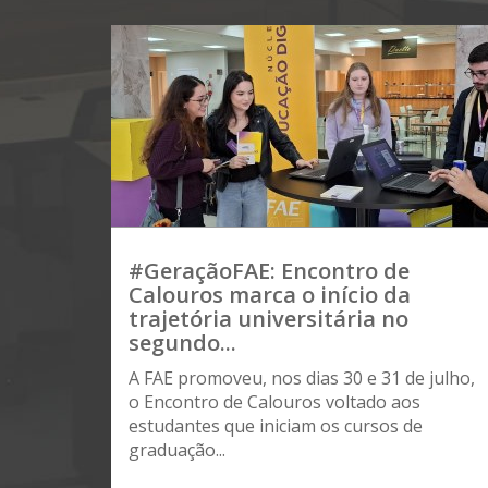
#GeraçãoFAE: Encontro de
Calouros marca o início da
trajetória universitária no
segundo...
A FAE promoveu, nos dias 30 e 31 de julho,
o Encontro de Calouros voltado aos
estudantes que iniciam os cursos de
graduação...