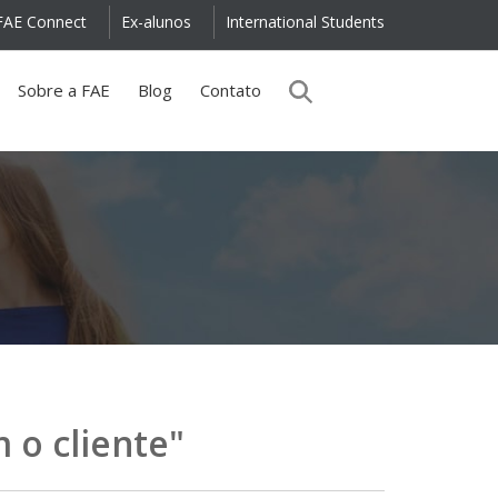
FAE Connect
Ex-alunos
International Students
Sobre a FAE
Blog
Contato
 o cliente"