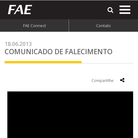
most
o
men
FAE Connect
Contato
do
site
18.06.2013
COMUNICADO DE FALECIMENTO
Compartilhe: