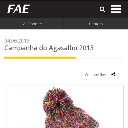
most
o
men
FAE Connect
Contato
do
site
04.06.2013
Campanha do Agasalho 2013
Compartilhe: