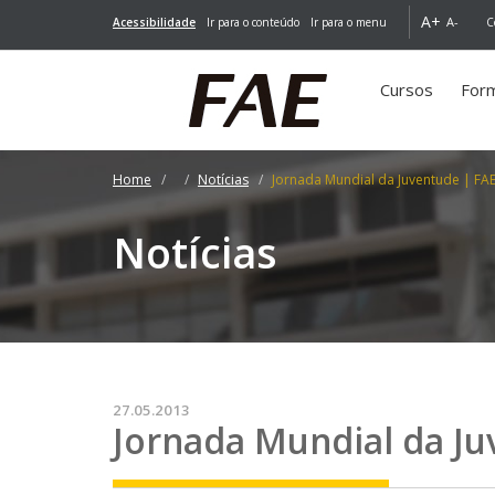
A+
A-
Acessibilidade
Ir para o conteúdo
Ir para o menu
C
Cursos
For
Home
Notícias
Jornada Mundial da Juventude | FAE
Notícias
27.05.2013
Jornada Mundial da J