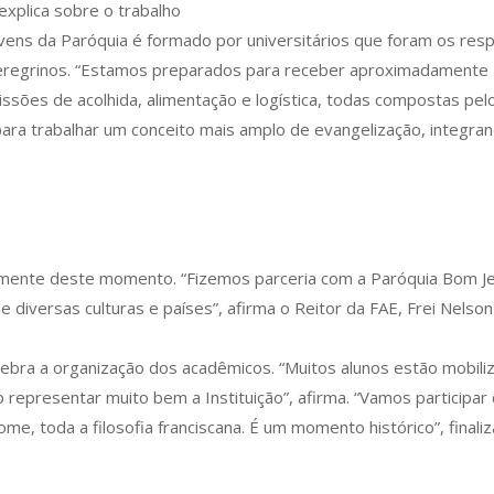
explica sobre o trabalho
vens da Paróquia é formado por universitários que foram os resp
 peregrinos. “Estamos preparados para receber aproximadamente 
sões de acolhida, alimentação e logística, todas compostas pel
ara trabalhar um conceito mais amplo de evangelização, integra
ivamente deste momento. “Fizemos parceria com a Paróquia Bom Je
e diversas culturas e países”, afirma o Reitor da FAE, Frei Nelson
elebra a organização dos acadêmicos. “Muitos alunos estão mobi
o representar muito bem a Instituição”, afirma. “Vamos participar
e, toda a filosofia franciscana. É um momento histórico”, finaliz