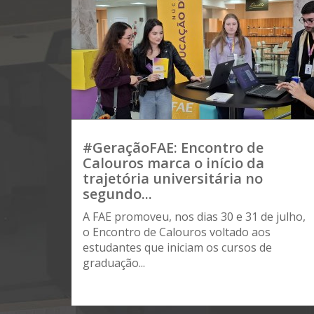
#GeraçãoFAE: Encontro de
Calouros marca o início da
trajetória universitária no
segundo...
A FAE promoveu, nos dias 30 e 31 de julho,
o Encontro de Calouros voltado aos
estudantes que iniciam os cursos de
graduação...