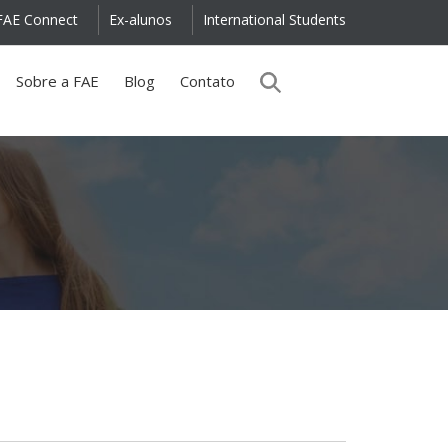
FAE Connect
Ex-alunos
International Students
Sobre a FAE
Blog
Contato