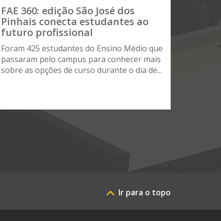
FAE 360: edição São José dos
Pinhais conecta estudantes ao
futuro profissional
Foram 425 estudantes do Ensino Médio que
passaram pelo campus para conhecer mais
sobre as opções de curso durante o dia de...
Ir para o topo