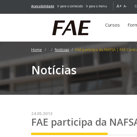
A+
A-
Acessibilidade
Ir para o conteúdo
Ir para o menu
C
Cursos
For
Home
Notícias
FAE participa da NAFSA | FAE Centr
Notícias
24.05.2013
FAE participa da NAFS