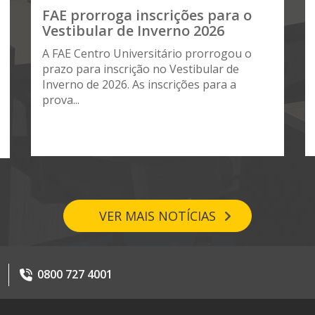
FAE prorroga inscrições para o
Vestibular de Inverno 2026
A FAE Centro Universitário prorrogou o
prazo para inscrição no Vestibular de
Inverno de 2026. As inscrições para a
prova...
VER MAIS NOTÍCIAS
0800 727 4001