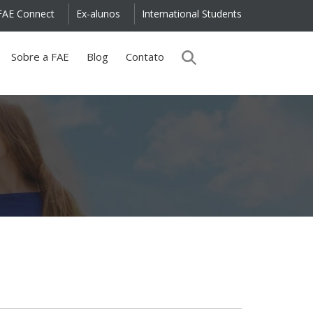
FAE Connect
Ex-alunos
International Students
Sobre a FAE
Blog
Contato