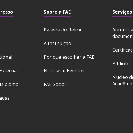
gresso
Sobre a FAE
Serviços
Palavra do Reitor
Autentic
documen
A Instituição
Certifica
cional
Por que escolher a FAE
Bibliotec
Externa
Notícias e Eventos
Núcleo d
Acadêmic
 Diploma
FAE Social
ladas