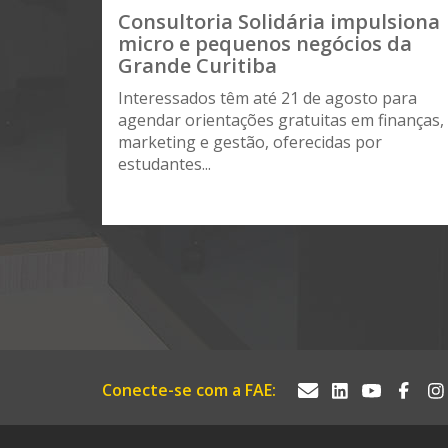
Consultoria Solidária impulsiona
micro e pequenos negócios da
Grande Curitiba
Interessados têm até 21 de agosto para
agendar orientações gratuitas em finanças,
marketing e gestão, oferecidas por
estudantes...
Conecte-se com a FAE: